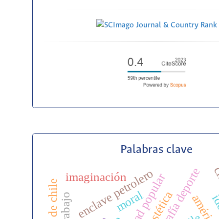
Palabras clave
cl
historiografía deporte
enclave petrolero
imaginación
unidad popular
moral
estética