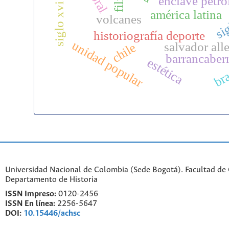
film
enclave petro
siglo xvi
américa latina
si
volcanes
historiografía deporte
unidad popular
salvador all
chile
barrancaber
estética
bra
Universidad Nacional de Colombia (Sede Bogotá). Facultad de
Departamento de Historia
ISSN Impreso:
0120-2456
ISSN En línea:
2256-5647
DOI:
10.15446/achsc