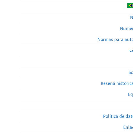
N
Númer
Normas para auto
C
So
Reseña histórica
Eq
Política de da
Enla