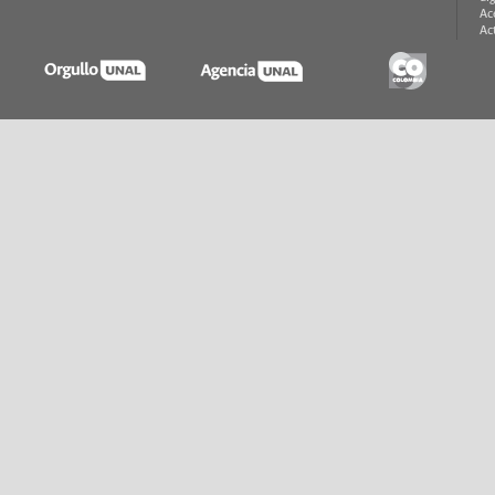
Ac
Ac