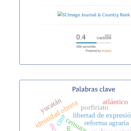
Palabras clave
yucatán
atlántico
identidad obrera
porfiriato
libertad de expresi
cine
censura
reforma agraria
moral