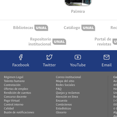
Palmira
Bibliotecas
Catálogo
Rec
Repositorio
Portal de
institucional
revistas
Facebook
Twitter
YouTube
Email
Régimen Legal
Correo institucional
Co
Talento humano
Mapa del sitio
Av
Contratación
Redes Sociales
40
Ofertas de empleo
FAQ
He
Rendición de cuentas
Quejas y reclamos
Un
Concurso docente
Atención en línea
Bo
Pago Virtual
Encuesta
(+
Control interno
Contáctenos
00
Calidad
Estadísticas
© 
Buzón de notificaciones
Glosario
Al
di