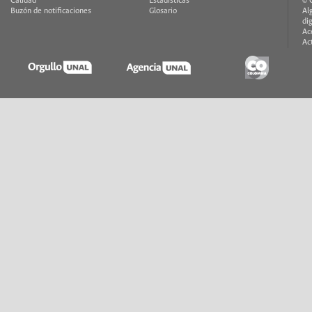
Calidad
Estadísticas
© 
Buzón de notificaciones
Glosario
Al
di
Ac
Ac