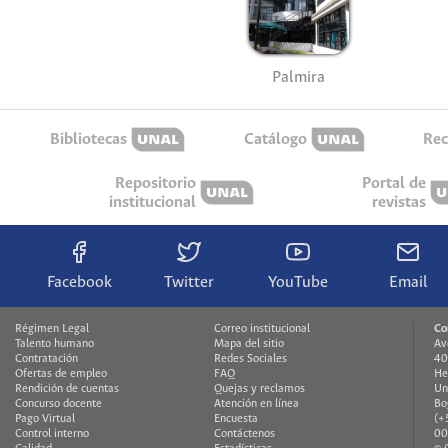
Palmira
Bibliotecas
Catálogo
Rec
Repositorio
Portal de
institucional
revistas
Facebook
Twitter
YouTube
Email
Régimen Legal
Correo institucional
Co
Talento humano
Mapa del sitio
Av
Contratación
Redes Sociales
40
Ofertas de empleo
FAQ
He
Rendición de cuentas
Quejas y reclamos
Un
Concurso docente
Atención en línea
Bo
Pago Virtual
Encuesta
(+
Control interno
Contáctenos
00