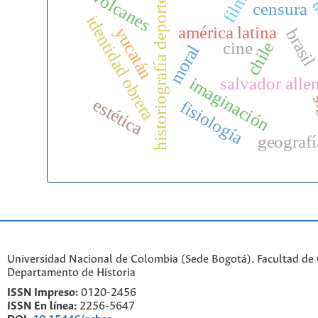
volcanes
film
historiografía deporte
u
censura
identidad obrera
américa latina
yucatán
brasi
cine
chile
moral
imaginación
salvador alle
s
estética
fisiología
geografí
Universidad Nacional de Colombia (Sede Bogotá). Facultad de
Departamento de Historia
ISSN Impreso:
0120-2456
ISSN En línea:
2256-5647