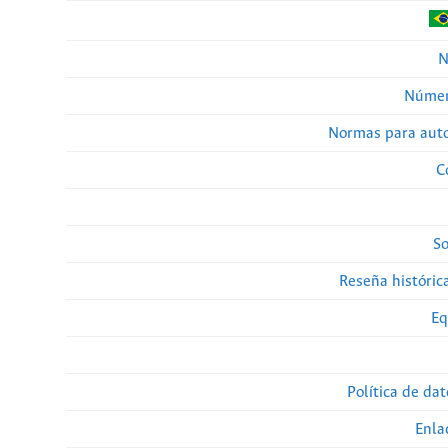
N
Númer
Normas para auto
C
So
Reseña histórica
Eq
Política de da
Enla