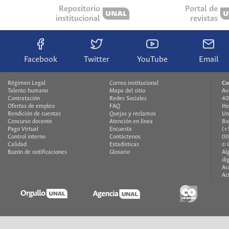
Repositorio
Portal de
institucional
revistas
Facebook
Twitter
YouTube
Email
Régimen Legal
Correo institucional
Co
Talento humano
Mapa del sitio
Av
Contratación
Redes Sociales
40
Ofertas de empleo
FAQ
He
Rendición de cuentas
Quejas y reclamos
Un
Concurso docente
Atención en línea
Bo
Pago Virtual
Encuesta
(+
Control interno
Contáctenos
00
Calidad
Estadísticas
© 
Buzón de notificaciones
Glosario
Al
di
Ac
Ac