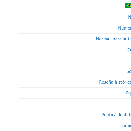
N
Númer
Normas para auto
C
So
Reseña histórica
Eq
Política de da
Enla