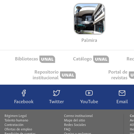
Palmira
Bibliotecas
Catálogo
Rec
Repositorio
Portal de
institucional
revistas
Facebook
Twitter
YouTube
Email
Régimen Legal
Correo institucional
Co
Talento humano
Mapa del sitio
Av
Contratación
Redes Sociales
40
Ofertas de empleo
FAQ
He
Rendición de cuentas
Quejas y reclamos
Un