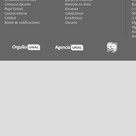
Concurso docente
Atención en línea
Bo
Pago Virtual
Encuesta
(+
Control interno
Contáctenos
00
Calidad
Estadísticas
© 
Buzón de notificaciones
Glosario
Al
di
Ac
Ac