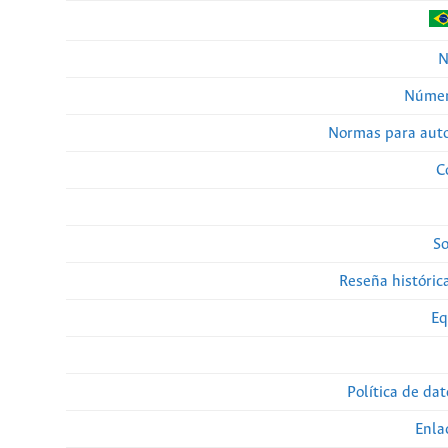
N
Númer
Normas para auto
C
So
Reseña histórica
Eq
Política de da
Enla