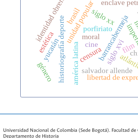
identidad obrera
enclave pet
unidad popular
brasil
siglo xx
i
barrancabermeja
historiografía deporte
im
impe
porfiriato
estética
moral
yucatán
siglo xvi
cine
film
américa latina
censura
ch
atlánt
género
salvador allende
libertad de expr
Universidad Nacional de Colombia (Sede Bogotá). Facultad de
Departamento de Historia