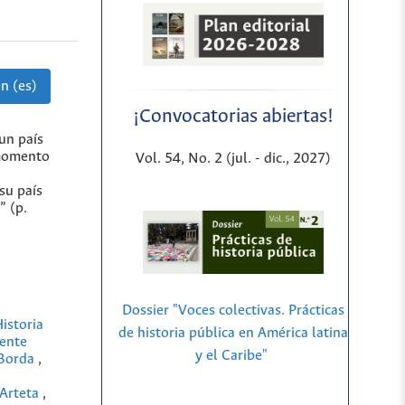
n (es)
¡Convocatorias abiertas!
un país
 momento
Vol. 54, No. 2 (jul. - dic., 2027)
su país
” (p.
Dossier "Voces colectivas. Prácticas
istoria
de historia pública en América latina
sente
y el Caribe"
s Borda
,
 Arteta
,