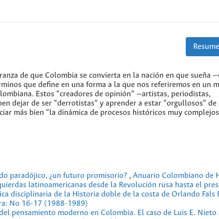
Resume
ranza de que Colombia se convierta en la nación en que sueña —
, términos que define en una forma a la que nos referiremos en un
lombiana. Estos “creadores de opinión” —artistas, periodistas,
ben dejar de ser “derrotistas” y aprender a estar “orgullosos” de 
eciar más bien “la dinámica de procesos históricos muy complejos
do paradójico, ¿un futuro promisorio?
,
Anuario Colombiano de H
zquierdas latinoamericanas desde la Revolución rusa hasta el pre
ica disciplinaria de la Historia doble de la costa de Orlando Fal
ura: No 16-17 (1988-1989)
del pensamiento moderno en Colombia. El caso de Luis E. Nieto