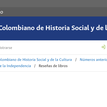
co
Colombiano de Historia Social y de l
strarse
lombiano de Historia Social y de la Cultura
/
Números anteri
de la Independencia
/
Reseñas de libros