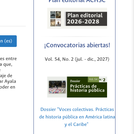
Plan editorial ACHSC
n (es)
¡Convocatorias abiertas!
es entre
Vol. 54, No. 2 (jul. - dic., 2027)
la que,
e
aje de
ar Ayala
poder en
Dossier "Voces colectivas. Prácticas
de historia pública en América latina
y el Caribe"