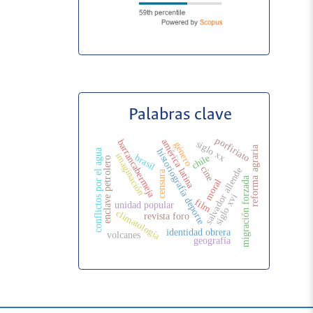
Palabras clave
porfiriato
américa latina
barrancabermeja
siglo xx
género
reforma agraria
conflictos por el agua
historiografía deporte
imaginación
brasil
chile
enclave petrolero
cine
salvador allende
censura
migración forzada
moral
siglo xvi
film
unidad popular
climatología
revista foro
identidad obrera
volcanes
geografía