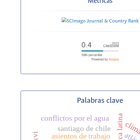
Métricas
Palabras clave
américa latina
conflictos por el agua
clima
santiago de chile
asientos de trabajo