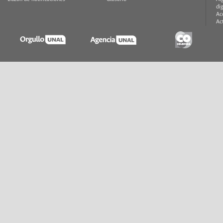
di
Ac
Ac