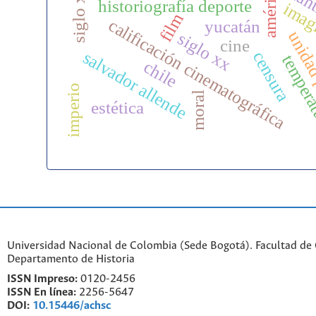
atlán
siglo xvi
historiografía deporte
imag
film
calificación cinematográfica
yucatán
unidad
siglo xx
cine
salvador allende
censura
tempera
chile
imperio
moral
estética
Universidad Nacional de Colombia (Sede Bogotá). Facultad de
Departamento de Historia
ISSN Impreso:
0120-2456
ISSN En línea:
2256-5647
DOI:
10.15446/achsc