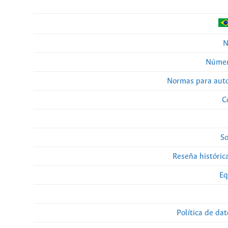
N
Númer
Normas para auto
C
So
Reseña histórica
Eq
Política de da