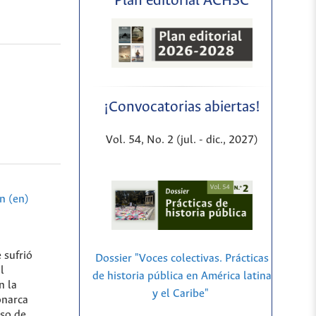
Plan editorial ACHSC
¡Convocatorias abiertas!
Vol. 54, No. 2 (jul. - dic., 2027)
n (en)
 sufrió
Dossier "Voces colectivas. Prácticas
l
de historia pública en América latina
n la
y el Caribe"
onarca
rso de