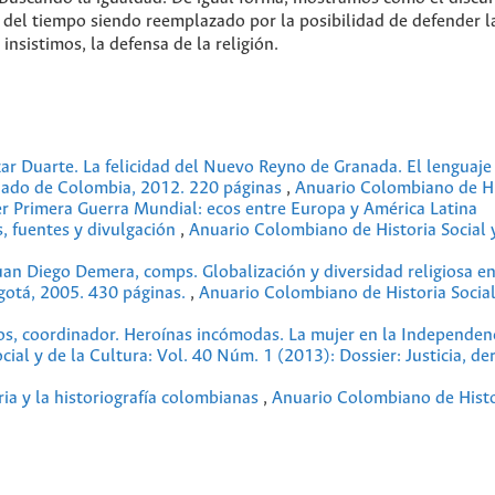
 del tiempo siendo reemplazado por la posibilidad de defender l
insistimos, la defensa de la religión.
zar Duarte. La felicidad del Nuevo Reyno de Granada. El lenguaje 
nado de Colombia, 2012. 220 páginas
,
Anuario Colombiano de Hi
ier Primera Guerra Mundial: ecos entre Europa y América Latina
s, fuentes y divulgación
,
Anuario Colombiano de Historia Social y
uan Diego Demera, comps. Globalización y diversidad religiosa e
gotá, 2005. 430 páginas.
,
Anuario Colombiano de Historia Social
s, coordinador. Heroínas incómodas. La mujer en la Independen
ial y de la Cultura: Vol. 40 Núm. 1 (2013): Dossier: Justicia, de
ria y la historiografía colombianas
,
Anuario Colombiano de Histor