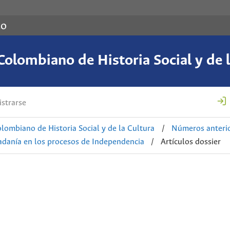
co
Colombiano de Historia Social y de l
strarse
lombiano de Historia Social y de la Cultura
/
Números anteri
dadanía en los procesos de Independencia
/
Artículos dossier