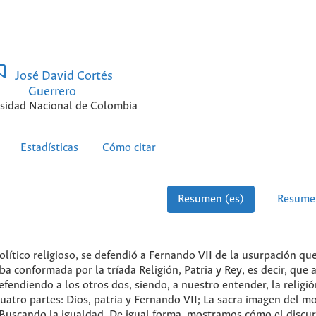
José David Cortés
Guerrero
sidad Nacional de Colombia
Estadísticas
Cómo citar
Resumen (es)
Resume
lítico religioso, se defendió a Fernando VII de la usurpación que
a conformada por la tríada Religión, Patria y Rey, es decir, que a
endiendo a los otros dos, siendo, a nuestro entender, la religió
cuatro partes: Dios, patria y Fernando VII; La sacra imagen del m
 y Buscando la igualdad. De igual forma, mostramos cómo el discu