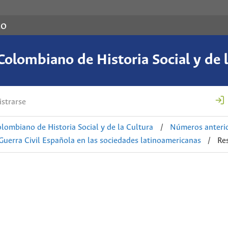
co
Colombiano de Historia Social y de l
strarse
lombiano de Historia Social y de la Cultura
/
Números anteri
Guerra Civil Española en las sociedades latinoamericanas
/
Re