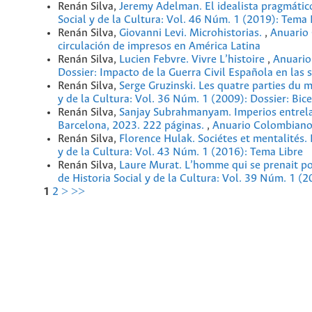
Renán Silva,
Jeremy Adelman. El idealista pragmátic
Social y de la Cultura: Vol. 46 Núm. 1 (2019): Tema 
Renán Silva,
Giovanni Levi. Microhistorias.
,
Anuario 
circulación de impresos en América Latina
Renán Silva,
Lucien Febvre. Vivre L’histoire
,
Anuario
Dossier: Impacto de la Guerra Civil Española en las
Renán Silva,
Serge Gruzinski. Les quatre parties du 
y de la Cultura: Vol. 36 Núm. 1 (2009): Dossier: Bic
Renán Silva,
Sanjay Subrahmanyam. Imperios entrela
Barcelona, 2023. 222 páginas.
,
Anuario Colombiano d
Renán Silva,
Florence Hulak. Sociétes et mentalités.
y de la Cultura: Vol. 43 Núm. 1 (2016): Tema Libre
Renán Silva,
Laure Murat. L’homme qui se prenait pou
de Historia Social y de la Cultura: Vol. 39 Núm. 1 (2
1
2
>
>>