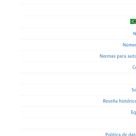
N
Númer
Normas para auto
C
So
Reseña histórica
Eq
Política de da