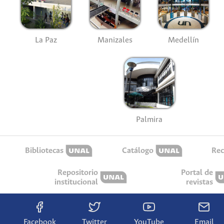
La Paz
Manizales
Medellín
Palmira
Bibliotecas
Catálogo
Rec
Repositorio
Portal de
institucional
revistas
Facebook
Twitter
YouTube
Email