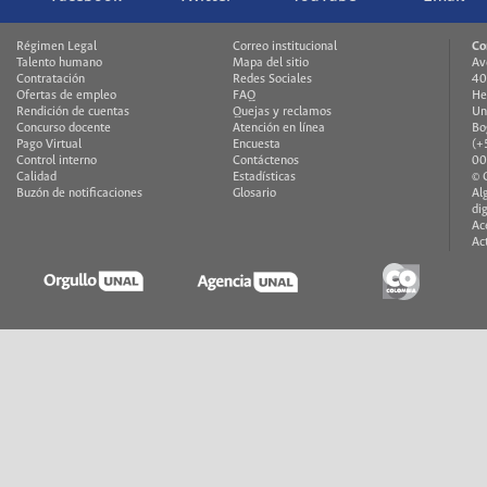
Régimen Legal
Correo institucional
Co
Talento humano
Mapa del sitio
Av
Contratación
Redes Sociales
40
Ofertas de empleo
FAQ
He
Rendición de cuentas
Quejas y reclamos
Un
Concurso docente
Atención en línea
Bo
Pago Virtual
Encuesta
(+
Control interno
Contáctenos
00
Calidad
Estadísticas
© 
Buzón de notificaciones
Glosario
Al
di
Ac
Ac