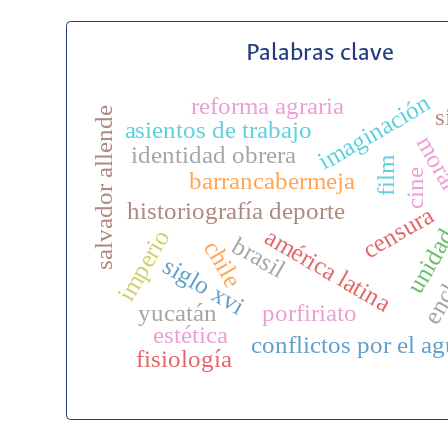
Palabras clave
imaginación
reforma agraria
s
salvador allende
asientos de trabajo
mor
identidad obrera
unidad
film
encl
cine
barrancabermeja
historiografía deporte
censura
américa latina
imperio
brasil
chile
siglo xvi
yucatán
porfiriato
estética
conflictos por el a
fisiología