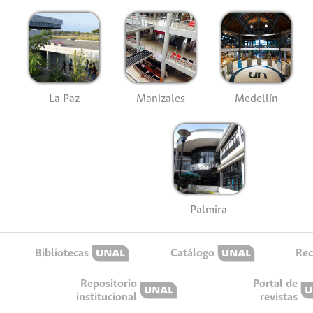
La Paz
Manizales
Medellín
Palmira
Bibliotecas
Catálogo
Rec
Repositorio
Portal de
institucional
revistas