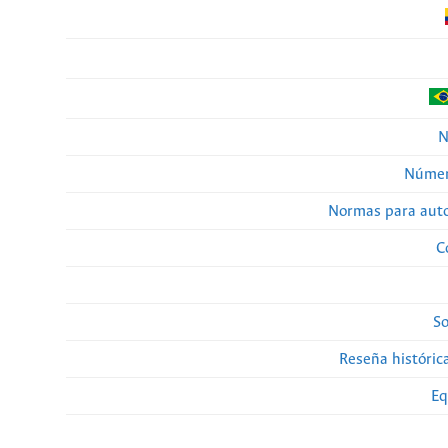
N
Númer
Normas para auto
C
So
Reseña histórica
Eq