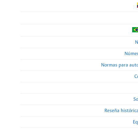
N
Númer
Normas para auto
C
So
Reseña histórica
Eq