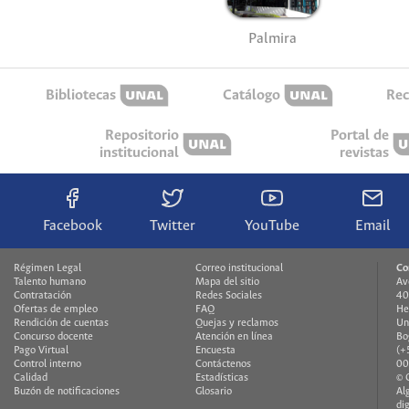
Palmira
Bibliotecas
Catálogo
Rec
Repositorio
Portal de
institucional
revistas
Facebook
Twitter
YouTube
Email
Régimen Legal
Correo institucional
Co
Talento humano
Mapa del sitio
Av
Contratación
Redes Sociales
40
Ofertas de empleo
FAQ
He
Rendición de cuentas
Quejas y reclamos
Un
Concurso docente
Atención en línea
Bo
Pago Virtual
Encuesta
(+
Control interno
Contáctenos
00
Calidad
Estadísticas
© 
Buzón de notificaciones
Glosario
Al
di