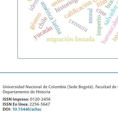
salvador 
brasil
film
américa latina
barrancab
cine
moral
ima
género
imperio
chile
censura
yucatán
migración forzada
Universidad Nacional de Colombia (Sede Bogotá). Facultad de
Departamento de Historia
ISSN Impreso:
0120-2456
ISSN En línea:
2256-5647
DOI:
10.15446/achsc