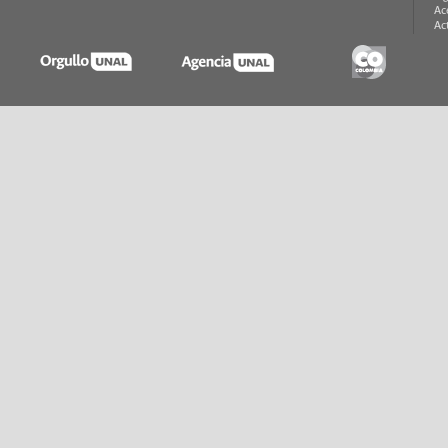
Ac
Ac