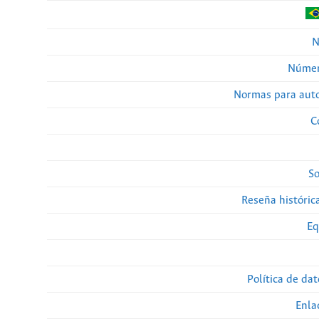
N
Númer
Normas para auto
C
So
Reseña histórica
Eq
Política de da
Enla