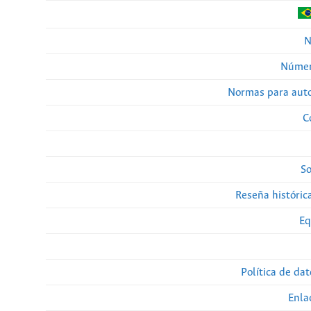
N
Númer
Normas para auto
C
So
Reseña histórica
Eq
Política de da
Enla