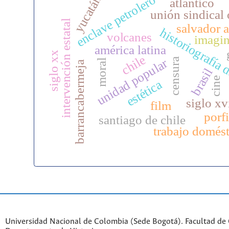
enclave petrolero
yucatán
atlántico
unión sindical 
intervención estatal
salvador a
historiografía 
volcanes
imagi
américa latina
siglo xx
chile
unidad popular
censura
moral
barrancabermeja
brasil
cine
estética
siglo xv
film
porfi
santiago de chile
trabajo domést
Universidad Nacional de Colombia (Sede Bogotá). Facultad de