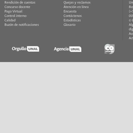
Rendición de cuentas
Quejas y reclamos
Un
Concurso docente
Atención en línea
Bo
Pago Virtual
Encuesta
(+
Control interno
Contáctenos
00
Calidad
Estadísticas
© 
Buzón de notificaciones
Glosario
Al
di
Ac
Ac