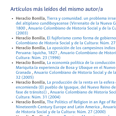
Artículos más leídos del mismo autor/a
Heraclio Bonilla,
Tierra y comunidad. un problema irrse
del altiplano cundiboyacense (Virrenaito de la Nueva 
1800
,
Anuario Colombiano de Historia Social y de la C
(2003)
Heraclio Bonilla,
El fujiforismo como forma de gobiern
Colombiano de Historia Social y de la Cultura: Núm. 27
Heraclio Bonilla,
La oposición de los campesinos indios 
Peruana: Iquicha, 1827
,
Anuario Colombiano de Historia
Cultura: Núm. 23 (1996)
Heraclio Bonilla,
La economía política de la conducción 
Mariquita:la experiencia de Bosa y Ubaque en el Nuevo
Granada
,
Anuario Colombiano de Historia Social y de l
32 (2005)
Heraclio Bonilla,
La producción de la renta en la esfera 
encomienda (El pueblo de Iguaque, del Nuevo Reino de
fase de tránsito))
,
Anuario Colombiano de Historia Soci
Cultura: Núm. 31 (2004)
Heraclio Bonilla,
The Politics of Religion in an Age of Re
Nineteenth-Century Europe and Latin America
,
Anuari
de Historia Social y de la Cultura: Núm. 27 (2000)