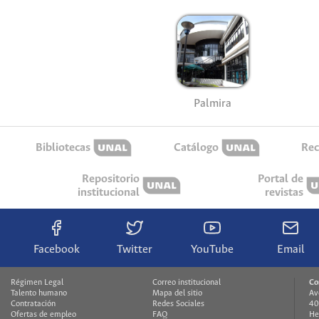
Palmira
Bibliotecas
Catálogo
Rec
Repositorio
Portal de
institucional
revistas
Facebook
Twitter
YouTube
Email
Régimen Legal
Correo institucional
Co
Talento humano
Mapa del sitio
Av
Contratación
Redes Sociales
40
Ofertas de empleo
FAQ
He