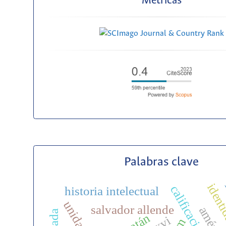
Métricas
Palabras clave
identi
historia intelectual
salvador allende