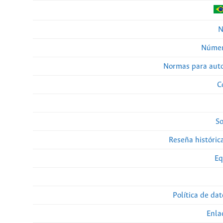
N
Númer
Normas para auto
C
So
Reseña histórica
Eq
Política de da
Enla