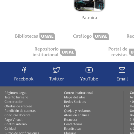
Palmira
Bibliotecas
Catálogo
Rec
Repositorio
Portal de
institucional
revistas
Facebook
Twitter
YouTube
Email
Régimen Legal
Correo institucional
Co
Talento humano
Mapa del sitio
Av
Contratación
Redes Sociales
40
Ofertas de empleo
FAQ
He
Rendición de cuentas
Quejas y reclamos
Un
Concurso docente
Atención en línea
Bo
Pago Virtual
Encuesta
(+
Control interno
Contáctenos
00
Calidad
Estadísticas
© 
Buzón de notificaciones
Glosario
Al