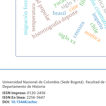
calificación cinema
unidad popular
américa 
migración forzada
yucatán
siglo xvi
film
cine
temperatura
historiografía deporte
brasil
imperio
censura
chile
estética
siglo xx
Universidad Nacional de Colombia (Sede Bogotá). Facultad de
Departamento de Historia
ISSN Impreso:
0120-2456
ISSN En línea:
2256-5647
DOI:
10.15446/achsc