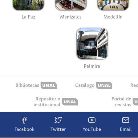
La Paz
Manizales
Medellín
Palmira
Bibliotecas
Catálogo
Rec
Repositorio
Portal de
institucional
revistas
Facebook
Twitter
YouTube
Email