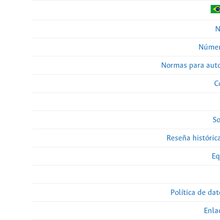
N
Númer
Normas para auto
C
So
Reseña histórica
Eq
Política de da
Enla