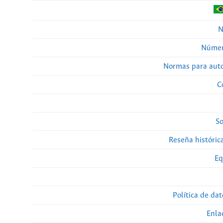
N
Númer
Normas para auto
C
So
Reseña histórica
Eq
Política de da
Enla