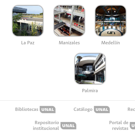
La Paz
Manizales
Medellín
Palmira
Bibliotecas
Catálogo
Rec
Repositorio
Portal de
institucional
revistas