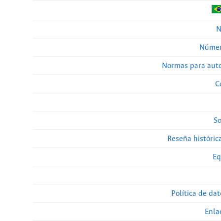
N
Númer
Normas para auto
C
So
Reseña histórica
Eq
Política de da
Enla