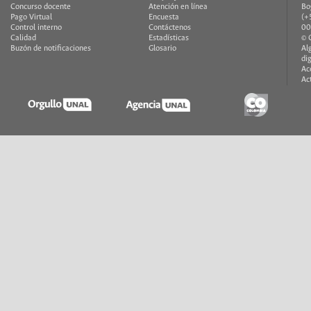
Concurso docente
Atención en línea
Bo
Pago Virtual
Encuesta
(+
Control interno
Contáctenos
00
Calidad
Estadísticas
© 
Buzón de notificaciones
Glosario
Al
di
Ac
Ac