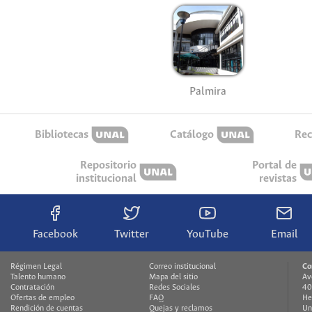
Palmira
Bibliotecas
Catálogo
Rec
Repositorio
Portal de
institucional
revistas
Facebook
Twitter
YouTube
Email
Régimen Legal
Correo institucional
Co
Talento humano
Mapa del sitio
Av
Contratación
Redes Sociales
40
Ofertas de empleo
FAQ
He
Rendición de cuentas
Quejas y reclamos
Un