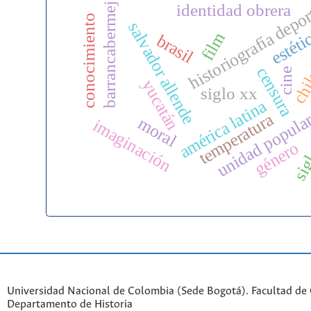
barrancabermeja
identidad obrera
historiografía depo
conocimiento
salvador allende
estéti
film
brasil
censura
cine
chi
yucatán
siglo xx
américa latina
temperatura
unidad popula
moral
imaginación
sigl
género
Universidad Nacional de Colombia (Sede Bogotá). Facultad de
Departamento de Historia