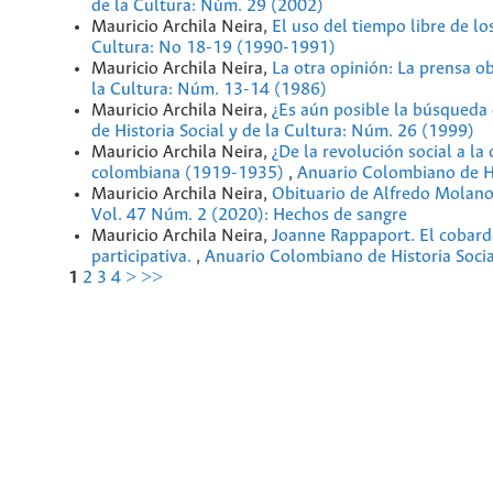
de la Cultura: Núm. 29 (2002)
Mauricio Archila Neira,
El uso del tiempo libre de 
Cultura: No 18-19 (1990-1991)
Mauricio Archila Neira,
La otra opinión: La prensa 
la Cultura: Núm. 13-14 (1986)
Mauricio Archila Neira,
¿Es aún posible la búsqueda 
de Historia Social y de la Cultura: Núm. 26 (1999)
Mauricio Archila Neira,
¿De la revolución social a la
colombiana (1919-1935)
,
Anuario Colombiano de Hi
Mauricio Archila Neira,
Obituario de Alfredo Molan
Vol. 47 Núm. 2 (2020): Hechos de sangre
Mauricio Archila Neira,
Joanne Rappaport. El cobarde 
participativa.
,
Anuario Colombiano de Historia Social
1
2
3
4
>
>>