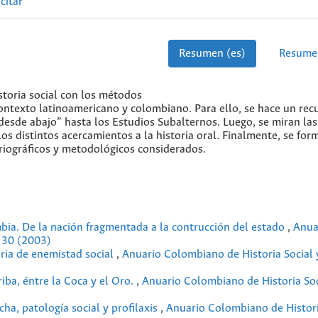
citar
Resumen (es)
Resume
istoria social con los métodos
 contexto latinoamericano y colombiano. Para ello, se hace un re
 “desde abajo” hasta los Estudios Subalternos. Luego, se miran las
os distintos acercamientos a la historia oral. Finalmente, se for
oriográficos y metodológicos considerados.
mbia. De la nación fragmentada a la contrucción del estado
,
Anua
. 30 (2003)
oria de enemistad social
,
Anuario Colombiano de Historia Social 
ba, éntre la Coca y el Oro.
,
Anuario Colombiano de Historia Soc
ha, patología social y profilaxis
,
Anuario Colombiano de Histori