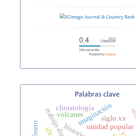
Palabras clave
imaginación
climatología
trabajo doméstico
ref
volcanes
siglo xx
género
unidad popular