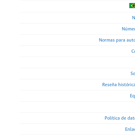
N
Númer
Normas para auto
C
So
Reseña histórica
Eq
Política de da
Enla