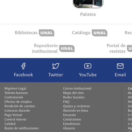
Palmira
Bibliotecas
Catálogo
Rec
Repositorio
Portal de
institucional
revistas
Facebook
Twitter
YouTube
Email
Régimen Legal
Correo institucional
Co
Talento humano
Mapa del sitio
Av
Contratación
Redes Sociales
40
Ofertas de empleo
FAQ
He
Rendición de cuentas
Quejas y reclamos
Un
Concurso docente
Atención en línea
Bo
Pago Virtual
Encuesta
(+
Control interno
Contáctenos
00
Calidad
Estadísticas
© 
Buzón de notificaciones
Glosario
Al