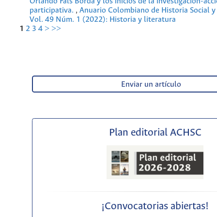
Orlando Fals Borda y los inicios de la investigación-acc
participativa.
,
Anuario Colombiano de Historia Social y 
Vol. 49 Núm. 1 (2022): Historia y literatura
1
2
3
4
>
>>
Enviar un artículo
Plan editorial ACHSC
¡Convocatorias abiertas!