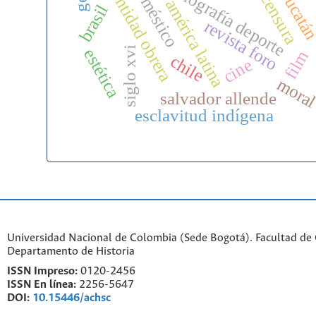
historiografía deporte
identidad obrera
yucatá
censura
américa latina
brasil
b
revista foro
siglo xvi
estética
film
chile
cine
mora
salvador allende
esclavitud indígena
Universidad Nacional de Colombia (Sede Bogotá). Facultad de
Departamento de Historia
ISSN Impreso:
0120-2456
ISSN En línea:
2256-5647
DOI:
10.15446/achsc