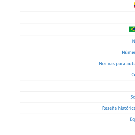
N
Númer
Normas para auto
C
So
Reseña histórica
Eq