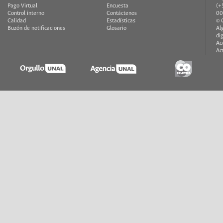
Pago Virtual
Encuesta
(+
Control interno
Contáctenos
00
Calidad
Estadísticas
© 
Buzón de notificaciones
Glosario
Al
di
Ac
Ac