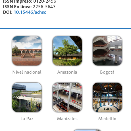
ISSN Impreso:
0120-2456
ISSN En línea:
2256-5647
DOI:
10.15446/achsc
Nivel nacional
Amazonía
Bogotá
La Paz
Manizales
Medellín