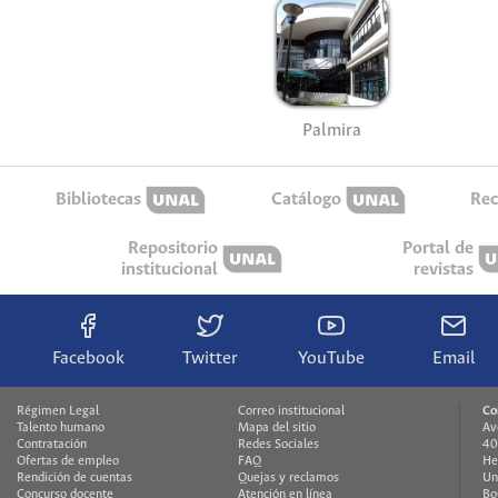
Palmira
Bibliotecas
Catálogo
Rec
Repositorio
Portal de
institucional
revistas
Facebook
Twitter
YouTube
Email
Régimen Legal
Correo institucional
Co
Talento humano
Mapa del sitio
Av
Contratación
Redes Sociales
40
Ofertas de empleo
FAQ
He
Rendición de cuentas
Quejas y reclamos
Un
Concurso docente
Atención en línea
Bo