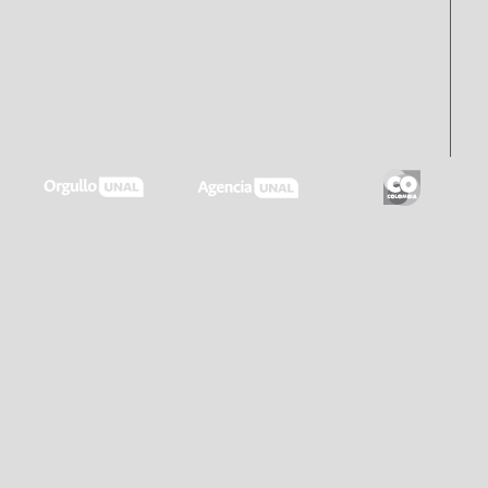
Rendición de cuentas
Quejas y reclamos
Un
Concurso docente
Atención en línea
Bo
Pago Virtual
Encuesta
(+
Control interno
Contáctenos
00
Calidad
Estadísticas
© 
Buzón de notificaciones
Glosario
Al
re
di
Ac
Ac