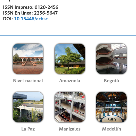
ISSN Impreso:
0120-2456
ISSN En línea:
2256-5647
DOI:
10.15446/achsc
Nivel nacional
Amazonía
Bogotá
La Paz
Manizales
Medellín