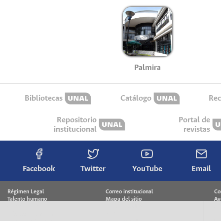
Palmira
Bibliotecas
Catálogo
Rec
Repositorio
Portal de
institucional
revistas
Facebook
Twitter
YouTube
Email
Régimen Legal
Correo institucional
Co
Talento humano
Mapa del sitio
Av
Contratación
Redes Sociales
40
Ofertas de empleo
FAQ
He