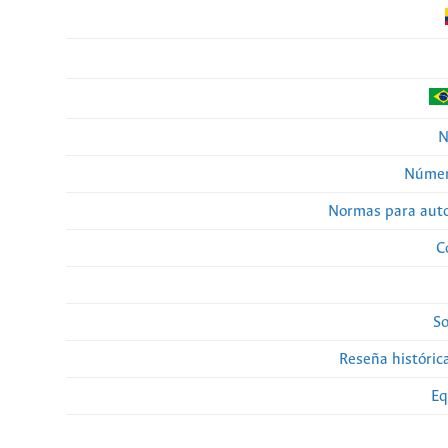
N
Númer
Normas para auto
C
So
Reseña histórica
Eq