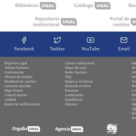
Bibliotecas
Catálogo
Rec
Repositorio
Portal de
institucional
revistas
Facebook
Twitter
YouTube
Email
Régimen Legal
Correo institucional
Co
Talento humano
Mapa del sitio
Av
Contratación
Redes Sociales
40
Ofertas de empleo
FAQ
He
Rendición de cuentas
Quejas y reclamos
Un
Concurso docente
Atención en línea
Bo
Pago Virtual
Encuesta
(+
Control interno
Contáctenos
00
Calidad
Estadísticas
© 
Buzón de notificaciones
Glosario
Al
di
Ac
Ac