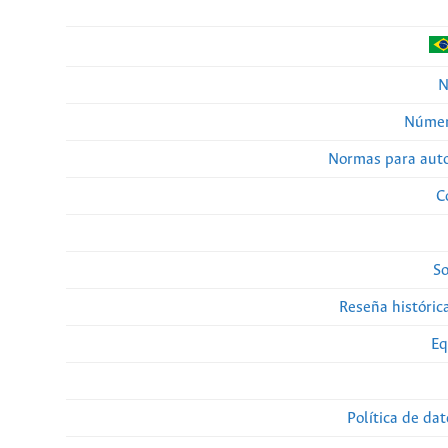
N
Númer
Normas para auto
C
So
Reseña histórica
Eq
Política de da