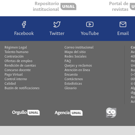
Repositorio
Portal de
institucional
revistas
Facebook
Twitter
YouTube
Email
Régimen Legal
Correo institucional
Co
Talento humano
Mapa del sitio
Av
Contratación
Redes Sociales
40
Ofertas de empleo
FAQ
He
Rendición de cuentas
Quejas y reclamos
Un
Concurso docente
Atención en línea
Bo
Pago Virtual
Encuesta
(+
Control interno
Contáctenos
00
Calidad
Estadísticas
© 
Buzón de notificaciones
Glosario
Al
di
Ac
Ac