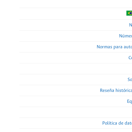
N
Númer
Normas para auto
C
So
Reseña histórica
Eq
Política de da