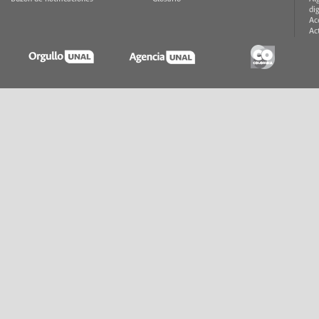
di
Ac
Ac