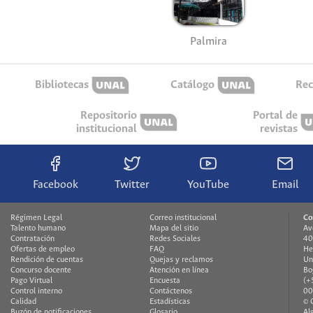
Palmira
Bibliotecas
Catálogo
Rec
Repositorio
Portal de
institucional
revistas
Facebook
Twitter
YouTube
Email
Régimen Legal
Correo institucional
Co
Talento humano
Mapa del sitio
Av
Contratación
Redes Sociales
40
Ofertas de empleo
FAQ
He
Rendición de cuentas
Quejas y reclamos
Un
Concurso docente
Atención en línea
Bo
Pago Virtual
Encuesta
(+
Control interno
Contáctenos
00
Calidad
Estadísticas
© 
Buzón de notificaciones
Glosario
Al