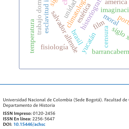
historiografía deporte
esclavitud indígena
trabajo doméstico
climatología
américa 
estética
imaginac
salvador allende
moral
porf
film
temperatura
siglo 
censura
brasil
yucatán
fisiología
barrancaber
Universidad Nacional de Colombia (Sede Bogotá). Facultad de
Departamento de Historia
ISSN Impreso:
0120-2456
ISSN En línea:
2256-5647
DOI:
10.15446/achsc