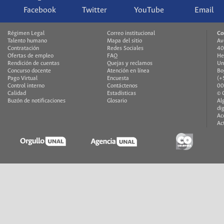
Facebook
Twitter
YouTube
Email
Régimen Legal
Correo institucional
Co
Talento humano
Mapa del sitio
Av
Contratación
Redes Sociales
40
Ofertas de empleo
FAQ
He
Rendición de cuentas
Quejas y reclamos
Un
Concurso docente
Atención en línea
Bo
Pago Virtual
Encuesta
(+
Control interno
Contáctenos
00
Calidad
Estadísticas
© 
Buzón de notificaciones
Glosario
Al
di
Ac
Ac