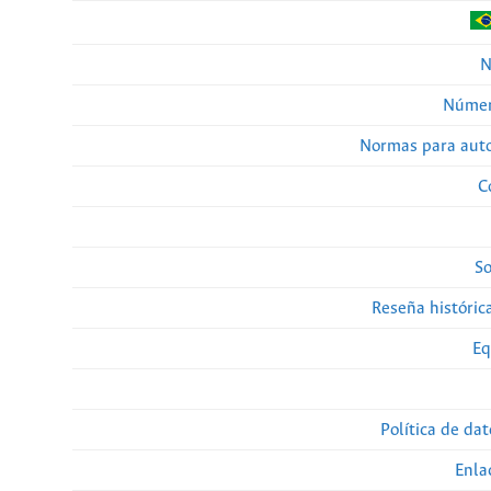
N
Númer
Normas para auto
C
So
Reseña histórica
Eq
Política de da
Enla