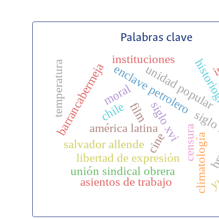
Palabras clave
i
instituciones
historiog
temperatura
barrancabermeja
enclave petrolero
unidad popular
moral
siglo xvi
chile
film
siglo
américa latina
censura
cine
climatología
salvador allende
br
libertad de expresión
y
unión sindical obrera
asientos de trabajo