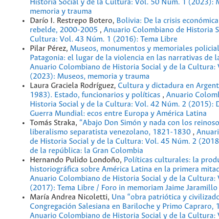
Historia Social y de la Cultura: Vol. 50 Núm. 1 (2023):
memoria y trauma
Darío I. Restrepo Botero,
Bolivia: De la crisis económica 
rebelde, 2000-2005
,
Anuario Colombiano de Historia So
Cultura: Vol. 43 Núm. 1 (2016): Tema Libre
Pilar Pérez,
Museos, monumentos y memoriales policial
Patagonia: el lugar de la violencia en las narrativas de 
Anuario Colombiano de Historia Social y de la Cultura:
(2023): Museos, memoria y trauma
Laura Graciela Rodríguez,
Cultura y dictadura en Argen
1983). Estado, funcionarios y políticas
,
Anuario Colom
Historia Social y de la Cultura: Vol. 42 Núm. 2 (2015): 
Guerra Mundial: ecos entre Europa y América Latina
Tomás Straka,
“Abajo Don Simón y nada con los reinoso
liberalismo separatista venezolano, 1821-1830
,
Anuar
de Historia Social y de la Cultura: Vol. 45 Núm. 2 (2018
de la república: la Gran Colombia
Hernando Pulido Londoño,
Políticas culturales: la pro
historiográfica sobre América Latina en la primera mita
Anuario Colombiano de Historia Social y de la Cultura:
(2017): Tema Libre / Foro in memoriam Jaime Jaramillo
María Andrea Nicoletti,
Una “obra patriótica y civilizad
Congregación Salesiana en Bariloche y Primo Capraro
Anuario Colombiano de Historia Social y de la Cultura: