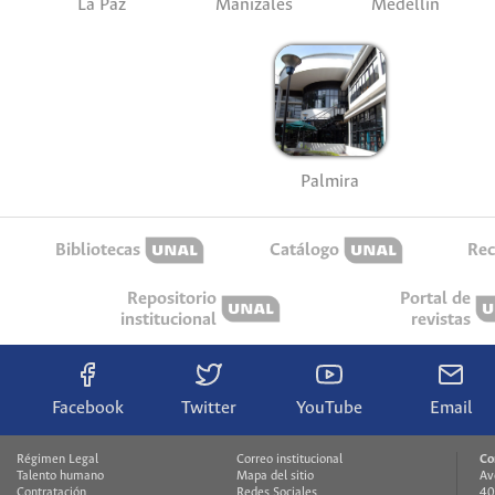
La Paz
Manizales
Medellín
Palmira
Bibliotecas
Catálogo
Rec
Repositorio
Portal de
institucional
revistas
Facebook
Twitter
YouTube
Email
Régimen Legal
Correo institucional
Co
Talento humano
Mapa del sitio
Av
Contratación
Redes Sociales
40