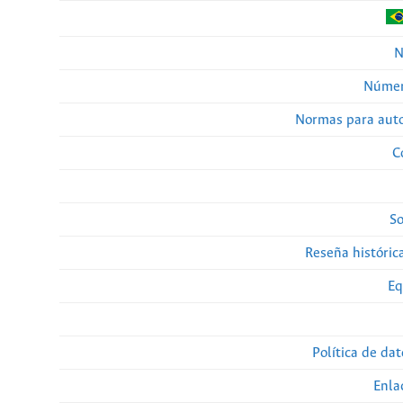
N
Númer
Normas para auto
C
So
Reseña histórica
Eq
Política de da
Enla