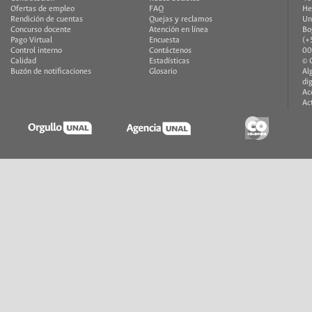
Ofertas de empleo
FAQ
He
Rendición de cuentas
Quejas y reclamos
Un
Concurso docente
Atención en línea
Bo
Pago Virtual
Encuesta
(+
Control interno
Contáctenos
00
Calidad
Estadísticas
© 
Buzón de notificaciones
Glosario
Al
di
Ac
Ac