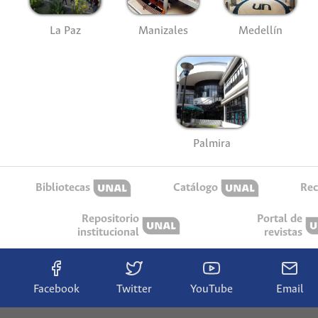
La Paz
Manizales
Medellín
Palmira
Bibliotecas
Catálogo
Rec
Repositorio
Portal de
institucional
revistas
Facebook
Twitter
YouTube
Email