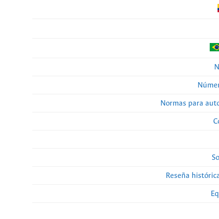
N
Númer
Normas para auto
C
So
Reseña histórica
Eq