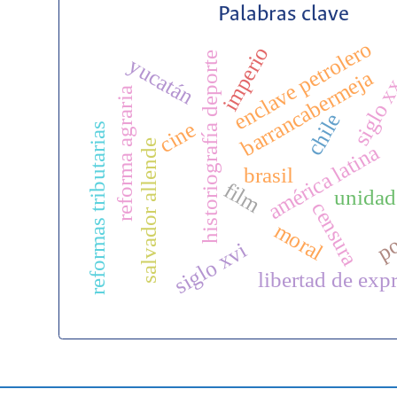
Palabras clave
enclave petrolero
imperio
historiografía deporte
yucatán
barrancabermeja
siglo 
reforma agraria
chile
cine
reformas tributarias
salvador allende
américa latina
brasil
film
unidad
censura
po
moral
siglo xvi
libertad de exp