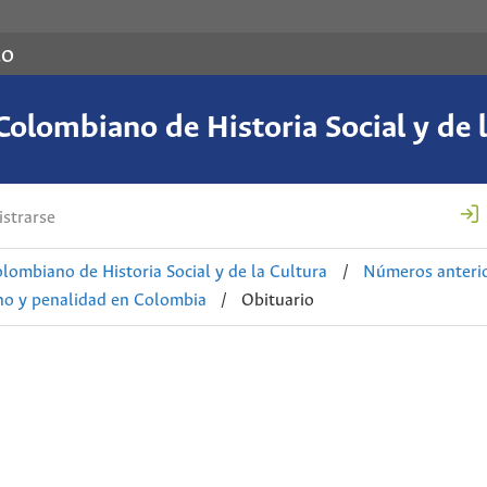
co
Colombiano de Historia Social y de l
strarse
lombiano de Historia Social y de la Cultura
/
Números anteri
cho y penalidad en Colombia
/
Obituario