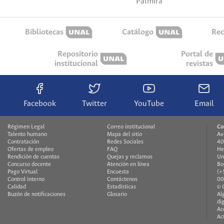
Palmira
Bibliotecas
Catálogo
Rec
Repositorio
Portal de
institucional
revistas
Facebook
Twitter
YouTube
Email
Régimen Legal
Correo institucional
Co
Talento humano
Mapa del sitio
Av
Contratación
Redes Sociales
40
Ofertas de empleo
FAQ
He
Rendición de cuentas
Quejas y reclamos
Un
Concurso docente
Atención en línea
Bo
Pago Virtual
Encuesta
(+
Control interno
Contáctenos
00
Calidad
Estadísticas
© 
Buzón de notificaciones
Glosario
Al
di
Ac
Ac