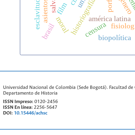
historiografía deporte
género
film
américa latina
moral
censura
fisiolog
brasil
biopolítica
Universidad Nacional de Colombia (Sede Bogotá). Facultad de
Departamento de Historia
ISSN Impreso:
0120-2456
ISSN En línea:
2256-5647
DOI:
10.15446/achsc