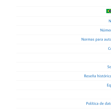
N
Númer
Normas para auto
C
So
Reseña histórica
Eq
Política de da