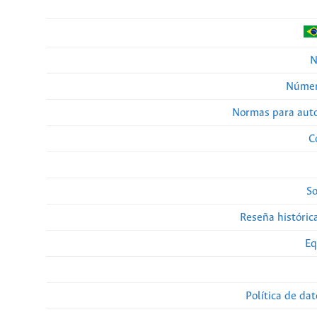
N
Númer
Normas para auto
C
So
Reseña histórica
Eq
Política de da