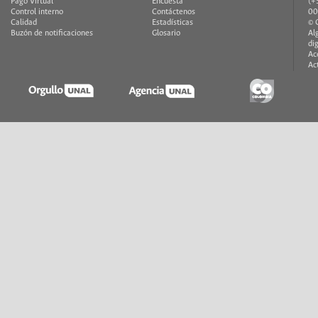
Pago Virtual
Encuesta
(+
Control interno
Contáctenos
00
Calidad
Estadísticas
© 
Buzón de notificaciones
Glosario
Al
di
Ac
Ac