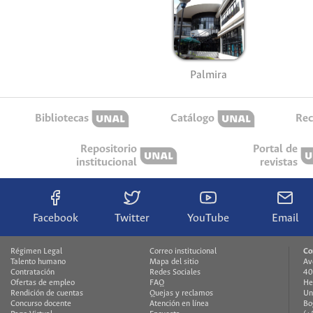
Palmira
Bibliotecas
Catálogo
Rec
Repositorio
Portal de
institucional
revistas
Facebook
Twitter
YouTube
Email
Régimen Legal
Correo institucional
Co
Talento humano
Mapa del sitio
Av
Contratación
Redes Sociales
40
Ofertas de empleo
FAQ
He
Rendición de cuentas
Quejas y reclamos
Un
Concurso docente
Atención en línea
Bo