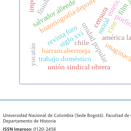
fisiología
iden
imperio
estética
historiografía deporte
salvador allende
film
censura
porfir
moral
cine
unidad popular
revista foro
siglo xvi
américa la
chile
imaginac
yucatán
barrancabermeja
trabajo doméstico
unión sindical obrera
Universidad Nacional de Colombia (Sede Bogotá). Facultad de
Departamento de Historia
ISSN Impreso:
0120-2456