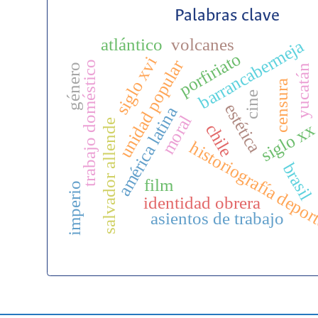
Palabras clave
atlántico
volcanes
barrancabermeja
porfiriato
li
siglo xvi
unidad popular
trabajo doméstico
género
yucatán
censura
cine
estética
américa latina
moral
salvador allende
siglo xx
chile
historiografía depor
brasil
film
imperio
identidad obrera
asientos de trabajo