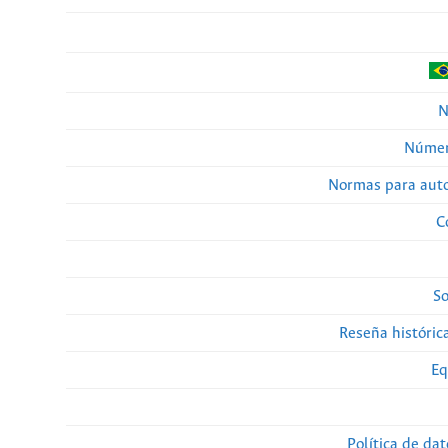
N
Númer
Normas para auto
C
So
Reseña histórica
Eq
Política de da