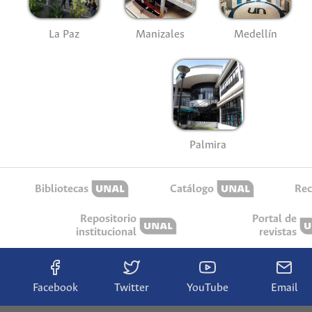
La Paz
Manizales
Medellín
Palmira
Bibliotecas
Catálogo
Rec
Repositorio
Portal de
institucional
revistas
Facebook
Twitter
YouTube
Email