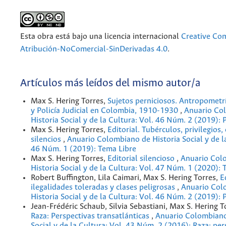
Esta obra está bajo una licencia internacional
Creative C
Atribución-NoComercial-SinDerivadas 4.0
.
Artículos más leídos del mismo autor/a
Max S. Hering Torres,
Sujetos perniciosos. Antropometr
y Policía Judicial en Colombia, 1910-1930
,
Anuario Co
Historia Social y de la Cultura: Vol. 46 Núm. 2 (2019): P
Max S. Hering Torres,
Editorial. Tubérculos, privilegios,
silencios
,
Anuario Colombiano de Historia Social y de la
46 Núm. 1 (2019): Tema Libre
Max S. Hering Torres,
Editorial silencioso
,
Anuario Col
Historia Social y de la Cultura: Vol. 47 Núm. 1 (2020): 
Robert Buffington, Lila Caimari, Max S. Hering Torres,
E
ilegalidades toleradas y clases peligrosas
,
Anuario Col
Historia Social y de la Cultura: Vol. 46 Núm. 2 (2019): P
Jean-Frédéric Schaub, Silvia Sebastiani, Max S. Hering T
Raza: Perspectivas transatlánticas
,
Anuario Colombiano
Social y de la Cultura: Vol. 43 Núm. 2 (2016): Raza: per