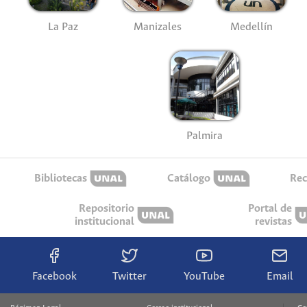
La Paz
Manizales
Medellín
Palmira
Bibliotecas
Catálogo
Rec
Repositorio
Portal de
institucional
revistas
Facebook
Twitter
YouTube
Email