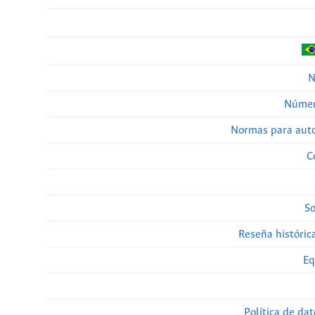
N
Númer
Normas para auto
C
So
Reseña histórica
Eq
Política de da