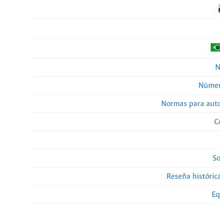
N
Númer
Normas para auto
C
So
Reseña histórica
Eq