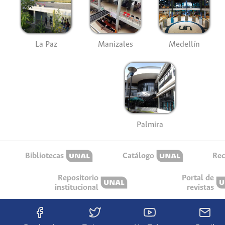
La Paz
Manizales
Medellín
Palmira
Bibliotecas
Catálogo
Rec
Repositorio
Portal de
institucional
revistas