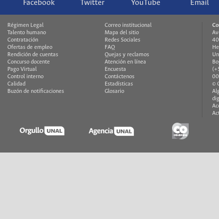
Facebook
Twitter
YouTube
Email
Régimen Legal
Correo institucional
Co
Talento humano
Mapa del sitio
Av
Contratación
Redes Sociales
40
Ofertas de empleo
FAQ
He
Rendición de cuentas
Quejas y reclamos
Un
Concurso docente
Atención en línea
Bo
Pago Virtual
Encuesta
(+
Control interno
Contáctenos
00
Calidad
Estadísticas
© 
Buzón de notificaciones
Glosario
Al
di
Ac
Ac