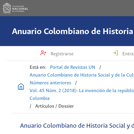
Registrarse
Entra
Está en:
Portal de Revistas UN
/
Anuario Colombiano de Historia Social y de la Cul
Números anteriores
/
Vol. 45 Núm. 2 (2018): La invención de la repúblic
Colombia
/
Artículos / Dossier
Anuario Colombiano de Historia Social y d