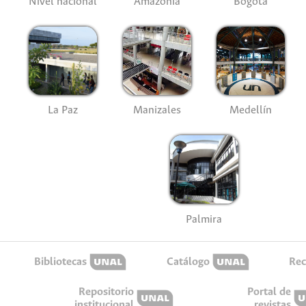
Nivel nacional
Amazonía
Bogotá
La Paz
Manizales
Medellín
Palmira
Bibliotecas
Catálogo
Rec
Repositorio
Portal de
institucional
revistas