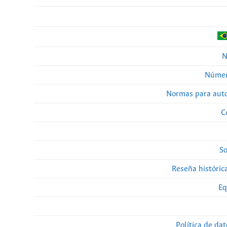
N
Númer
Normas para auto
C
So
Reseña histórica
Eq
Política de da