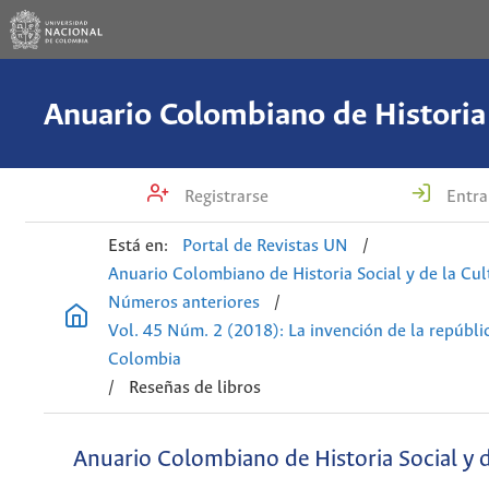
Registrarse
Entra
Está en:
Portal de Revistas UN
/
Anuario Colombiano de Historia Social y de la Cul
Números anteriores
/
Vol. 45 Núm. 2 (2018): La invención de la repúblic
Colombia
/
Reseñas de libros
Anuario Colombiano de Historia Social y d