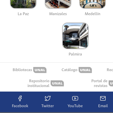
La Paz
Manizales
Medellín
Palmira
Bibliotecas
Catálogo
Rec
Repositorio
Portal de
institucional
revistas
Facebook
Twitter
YouTube
Email