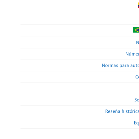
N
Númer
Normas para auto
C
So
Reseña histórica
Eq