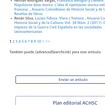
Hernán Rodríguez Vargas,
Francesco Benigno y Daniele
Napoleone deve morire: L’idea di ripetizione storica nel
francese.
,
Anuario Colombiano de Historia Social y de l
Reseñas de libros
Renán Silva,
Lucien Febvre. Vivre L’histoire
,
Anuario C
Historia Social y de la Cultura: Vol. 38 Núm. 2 (2011): 
Impacto de la Guerra Civil Española en las sociedades
latinoamericanas
1
2
3
4
5
6
7
8
9
10
>
>>
También puede {advancedSearchLink} para este artículo.
Enviar un artículo
Plan editorial ACHSC