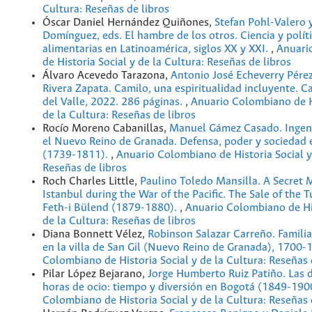
Cultura: Reseñas de libros
Óscar Daniel Hernández Quiñones,
Stefan Pohl-Valero 
Domínguez, eds. El hambre de los otros. Ciencia y polít
alimentarias en Latinoamérica, siglos XX y XXI.
,
Anuari
de Historia Social y de la Cultura: Reseñas de libros
Álvaro Acevedo Tarazona,
Antonio José Echeverry Pére
Rivera Zapata. Camilo, una espiritualidad incluyente. Ca
del Valle, 2022. 286 páginas.
,
Anuario Colombiano de Hi
de la Cultura: Reseñas de libros
Rocío Moreno Cabanillas,
Manuel Gámez Casado. Ingenie
el Nuevo Reino de Granada. Defensa, poder y sociedad e
(1739-1811).
,
Anuario Colombiano de Historia Social y
Reseñas de libros
Roch Charles Little,
Paulino Toledo Mansilla. A Secret M
Istanbul during the War of the Pacific. The Sale of the T
Feth-i Bülend (1879-1880).
,
Anuario Colombiano de His
de la Cultura: Reseñas de libros
Diana Bonnett Vélez,
Robinson Salazar Carreño. Familia
en la villa de San Gil (Nuevo Reino de Granada), 1700
Colombiano de Historia Social y de la Cultura: Reseñas 
Pilar López Bejarano,
Jorge Humberto Ruiz Patiño. Las 
horas de ocio: tiempo y diversión en Bogotá (1849-190
Colombiano de Historia Social y de la Cultura: Reseñas 