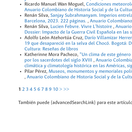
Ricardo Manuel Wan Moguel,
Condiciones meteoroló
Anuario Colombiano de Historia Social y de la Cultu
Renán Silva,
Sanjay Subrahmanyam. Imperios entrela
Barcelona, 2023. 222 páginas.
,
Anuario Colombiano d
Renán Silva,
Lucien Febvre. Vivre L’histoire
,
Anuario
Dossier: Impacto de la Guerra Civil Española en las
Adolfo León Atehortúa Cruz,
Darío Villamizar Herrer
19 que desapareció en la selva del Chocó. Bogotá: 
Cultura: Reseñas de libros
Katherinne Mora Pacheco,
“Un clima de este género 
por los sacerdotes del siglo XVIII
,
Anuario Colombian
climática y climatología histórica en las Américas, si
Pilar Pérez,
Museos, monumentos y memoriales policial
,
Anuario Colombiano de Historia Social y de la Cul
1
2
3
4
5
6
7
8
9
10
>
>>
También puede {advancedSearchLink} para este artículo