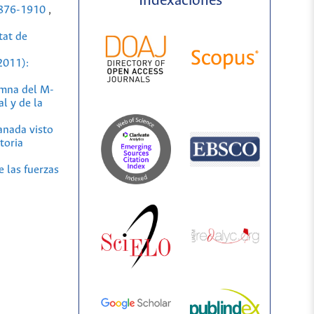
Indexaciones
 1876-1910
,
tat de
2011):
lumna del M-
l y de la
anada visto
toria
e las fuerzas