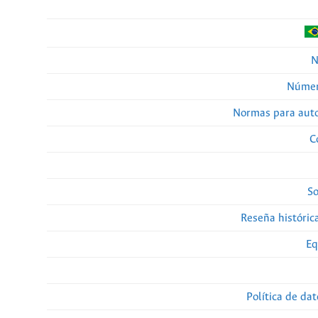
N
Númer
Normas para auto
C
So
Reseña histórica
Eq
Política de da