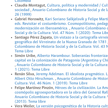
Colombia
Claudia Montagut,
Cultura, política y modernidad / Cul
sociedad
,
Anuario Colombiano de Historia Social y de 
26 (1999)
Gabriel Horowitz,
Kari Soriano Salkjelsvik y Felipe Mart
eds. Revisitar el costumbrismo. Cosmopolitismo, pedag
modernización en Iberoamérica.
,
Anuario Colombiano d
Social y de la Cultura: Vol. 47 Núm. 1 (2020): Tema Lib
Santiago Pérez Zapata,
Un vistazo a la cartografía virre
geográfica del Virreinato de la Nueva Granada de 1781
Colombiano de Historia Social y de la Cultura: Vol. 43
Tema Libre
Simón Uribe,
Alberto Harambour. Soberanías fronteriza
capital en la colonización de Patagonia (Argentina y Ch
,
Anuario Colombiano de Historia Social y de la Cultura
1 (2021): Tema Libre
Renán Silva,
Jeremy Adelman. El idealista pragmático. L
Albert Otto Hirschman.
,
Anuario Colombiano de Histori
Cultura: Vol. 46 Núm. 1 (2019): Tema Libre
Felipe Martínez Pinzón,
Héroes de la civilización. La A
cosmópolis agroexportadora en la obra del General Ra
Anuario Colombiano de Historia Social y de la Cultura:
(2013): Tema libre
Vera Weiler,
La versión psicogenética de la Historia cult