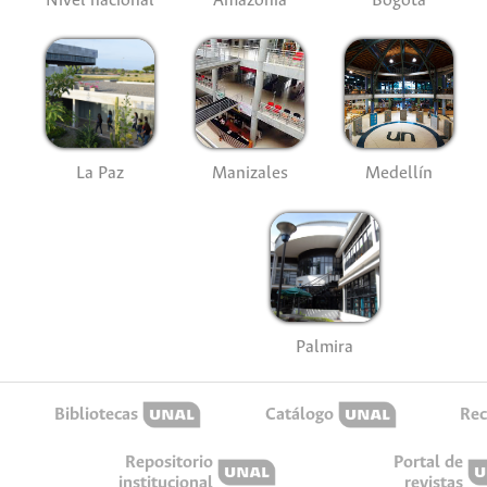
Nivel nacional
Amazonía
Bogotá
La Paz
Manizales
Medellín
Palmira
Bibliotecas
Catálogo
Rec
Repositorio
Portal de
institucional
revistas