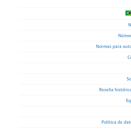
N
Númer
Normas para auto
C
So
Reseña histórica
Eq
Política de da