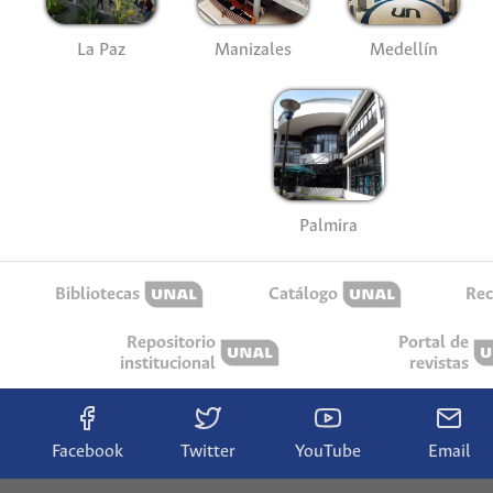
La Paz
Manizales
Medellín
Palmira
Bibliotecas
Catálogo
Rec
Repositorio
Portal de
institucional
revistas
Facebook
Twitter
YouTube
Email