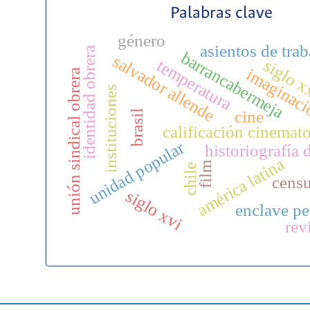
Palabras clave
género
asientos de trab
identidad obrera
barrancabermeja
salvador allende
siglo 
temperatura
imaginac
unión sindical obrera
instituciones
cine
brasil
calificación cinemato
unidad popular
historiografía 
américa latina
film
chile
cens
siglo xvi
enclave pe
rev