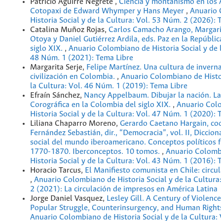
Patricio Aguirre Negrete ,
Ciencia y montañismo en los 
Cotopaxi de Edward Whymper y Hans Meyer
,
Anuario 
Historia Social y de la Cultura: Vol. 53 Núm. 2 (2026): 
Catalina Muñoz Rojas,
Carlos Camacho Arango, Margari
Otoya y Daniel Gutiérrez Ardila, eds. Paz en la Repúbli
siglo XIX.
,
Anuario Colombiano de Historia Social y de l
48 Núm. 1 (2021): Tema Libre
Margarita Serje,
Felipe Martínez. Una cultura de invern
civilización en Colombia.
,
Anuario Colombiano de Histor
la Cultura: Vol. 46 Núm. 1 (2019): Tema Libre
Efraín Sánchez,
Nancy Appelbaum. Dibujar la nación. L
Corográfica en la Colombia del siglo XIX.
,
Anuario Col
Historia Social y de la Cultura: Vol. 47 Núm. 1 (2020): 
Liliana Chaparro Moreno,
Gerardo Caetano Hargain, coor
Fernández Sebastián, dir., “Democracia”, vol. II, Dicciona
social del mundo iberoamericano. Conceptos políticos 
1770-1870. Iberconceptos. 10 tomos.
,
Anuario Colomb
Historia Social y de la Cultura: Vol. 43 Núm. 1 (2016): 
Horacio Tarcus,
El Manifiesto comunista en Chile: circul
,
Anuario Colombiano de Historia Social y de la Cultura
2 (2021): La circulación de impresos en América Latina
Jorge Daniel Vasquez,
Lesley Gill. A Century of Violence
Popular Struggle, Counterinsurgency, and Human Right
Anuario Colombiano de Historia Social y de la Cultura: