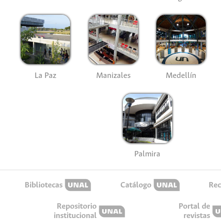
La Paz
Manizales
Medellín
Palmira
Bibliotecas
Catálogo
Rec
Repositorio
Portal de
institucional
revistas