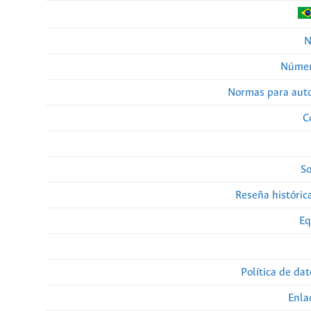
N
Númer
Normas para auto
C
So
Reseña histórica
Eq
Política de da
Enla