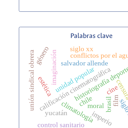
Palabras clave
género
siglo xx
imaginación
unión sindical obrera
conflictos por el ag
salvador allende
historiografía depor
unidad popular
calificación cinematográfica
estética
censu
cine
chile
film
brasil
sigl
climatología
moral
yucatán
imperio
control sanitario