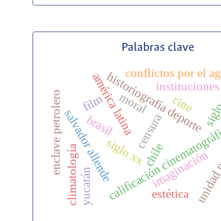
Palabras clave
conflictos por el a
historiografía deporte
américa latina
instituciones
siglo
enclave petrolero
moral
film
cine
salvador allende
censura
brasil
calificación cinematográf
unidad 
siglo xx
chile
climatología
imaginación
yucatán
estética