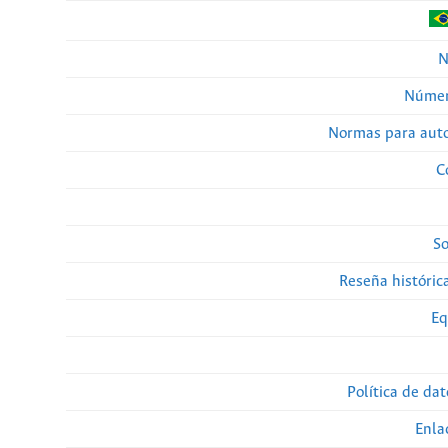
N
Númer
Normas para auto
C
So
Reseña histórica
Eq
Política de da
Enla