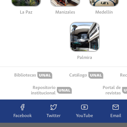
La Paz
Manizales
Medellín
Palmira
Bibliotecas
Catálogo
Rec
Repositorio
Portal de
institucional
revistas
Facebook
Twitter
YouTube
Email