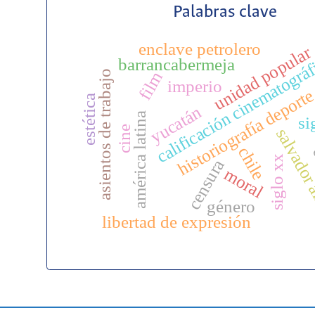
Palabras clave
enclave petrolero
unidad popular
calificación cinematográ
barrancabermeja
film
asientos de trabajo
imperio
historiografía deport
estética
yucatán
américa latina
si
cine
salvador 
c
chile
siglo xx
censura
moral
género
libertad de expresión