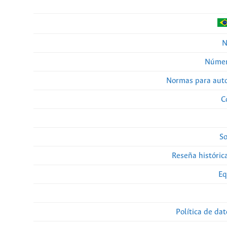
N
Númer
Normas para auto
C
So
Reseña histórica
Eq
Política de da