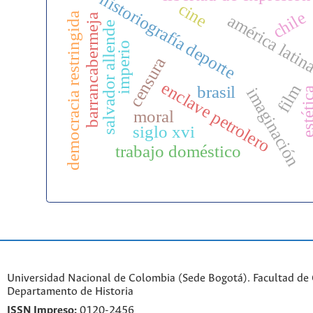
historiografía deporte
cine
chile
democracia restringida
américa latin
barrancabermeja
salvador allende
imperio
censura
enclave petrolero
film
brasil
imaginación
estéti
moral
siglo xvi
trabajo doméstico
Universidad Nacional de Colombia (Sede Bogotá). Facultad de
Departamento de Historia
ISSN Impreso:
0120-2456