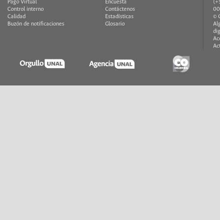
Pago Virtual
Encuesta
(+
Control interno
Contáctenos
00
Calidad
Estadísticas
© 
Buzón de notificaciones
Glosario
Al
di
Ac
Ac