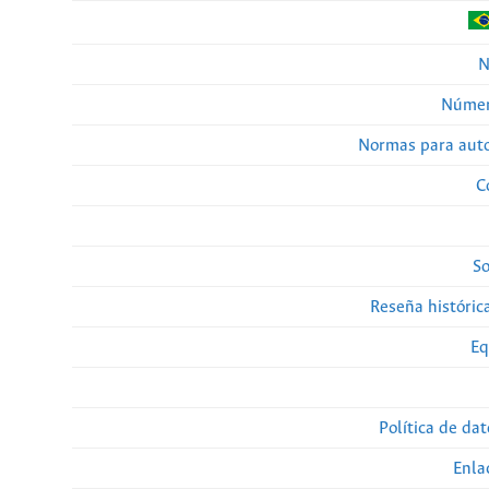
N
Númer
Normas para auto
C
So
Reseña histórica
Eq
Política de da
Enla