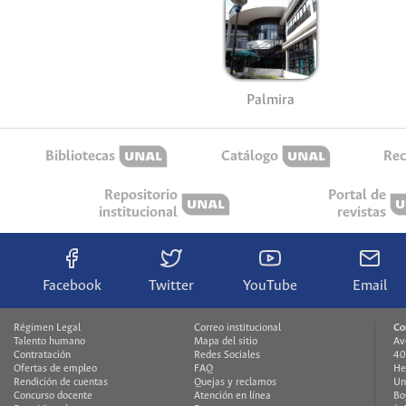
Palmira
Bibliotecas
Catálogo
Rec
Repositorio
Portal de
institucional
revistas
Facebook
Twitter
YouTube
Email
Régimen Legal
Correo institucional
Co
Talento humano
Mapa del sitio
Av
Contratación
Redes Sociales
40
Ofertas de empleo
FAQ
He
Rendición de cuentas
Quejas y reclamos
Un
Concurso docente
Atención en línea
Bo