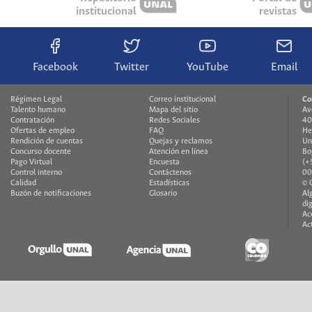
institucional
revistas
Facebook
Twitter
YouTube
Email
Régimen Legal
Correo institucional
Co
Talento humano
Mapa del sitio
Av
Contratación
Redes Sociales
40
Ofertas de empleo
FAQ
He
Rendición de cuentas
Quejas y reclamos
Un
Concurso docente
Atención en línea
Bo
Pago Virtual
Encuesta
(+
Control interno
Contáctenos
00
Calidad
Estadísticas
© 
Buzón de notificaciones
Glosario
Al
di
Ac
Ac