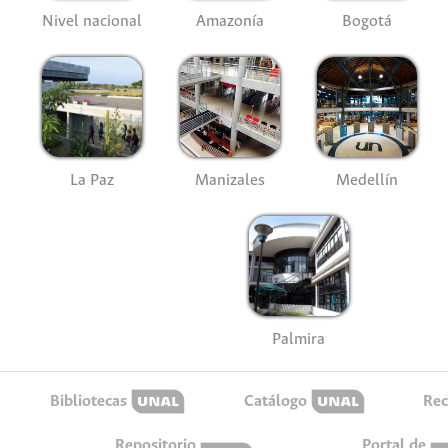
Nivel nacional
Amazonía
Bogotá
La Paz
Manizales
Medellín
Palmira
Bibliotecas
Catálogo
Rec
Repositorio
Portal de