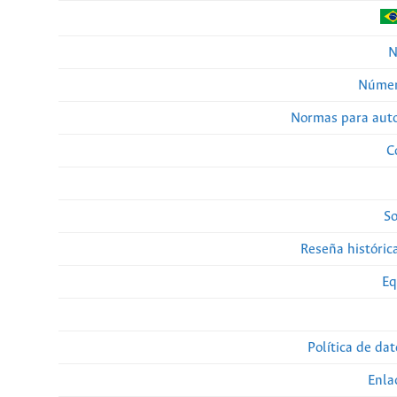
N
Númer
Normas para auto
C
So
Reseña histórica
Eq
Política de da
Enla