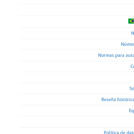
N
Númer
Normas para auto
C
So
Reseña histórica
Eq
Política de da