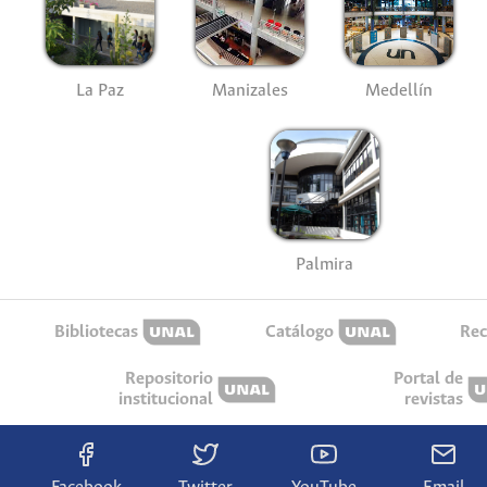
La Paz
Manizales
Medellín
Palmira
Bibliotecas
Catálogo
Rec
Repositorio
Portal de
institucional
revistas