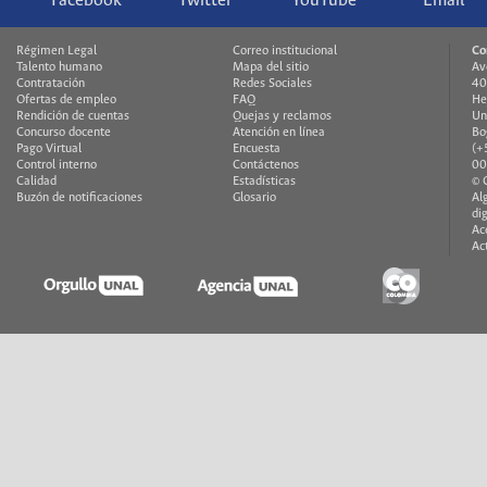
Facebook
Twitter
YouTube
Email
Régimen Legal
Correo institucional
Co
Talento humano
Mapa del sitio
Av
Contratación
Redes Sociales
40
Ofertas de empleo
FAQ
He
Rendición de cuentas
Quejas y reclamos
Un
Concurso docente
Atención en línea
Bo
Pago Virtual
Encuesta
(+
Control interno
Contáctenos
00
Calidad
Estadísticas
© 
Buzón de notificaciones
Glosario
Al
di
Ac
Ac