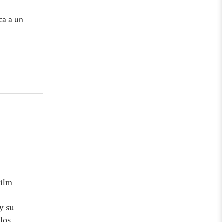
ca a un
Film
 y su
 los