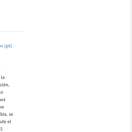
n (pt)
l
 la
ción,
co
nos
na
bia, se
sde el
El