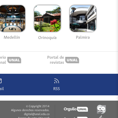
Medellín
Palmira
Orinoquía
orio
Portal de
onal
revistas
il
RSS
© Copyright 2014
Algunos derechos reservados.
digital@unal.edu.co