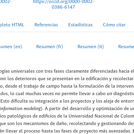
-0002-
https://orcid.org/0000-0002-
0386-6147
pleto HTML
Referencias
Estadísticas
Cómo citar
sumen (en)
Resumen (fr)
Resumen (it)
Resume
gías universales con tres fases claramente diferenciadas hacia e
ir los deterioros que se presentan en la edificación y recolectar
o, desde el trabajo de campo hasta la formulación de la interven
ados, lo cual muchas veces no permite llevar a cabo un diagnósti
 Esto dificulta su integración a los proyectos y los aleja de entor
 information modeling
). A partir del desarrollo y optimización de u
os patológicos de edificios de la Universidad Nacional de Colom
que son los mecanismos de daño, recolectando y gestionando de
án llevar el proceso hasta las fases de proyecto más avanzadas. 