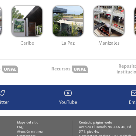
Caribe
La Paz
Manizales
Reposit
o
Recursos
instituci
itter
YouTube
Ema
Mapa del sitio
Contacto página web:
FAQ
Avenida El Dorado No. 44A-40, Ed.
Atención en línea
571, piso 4o.