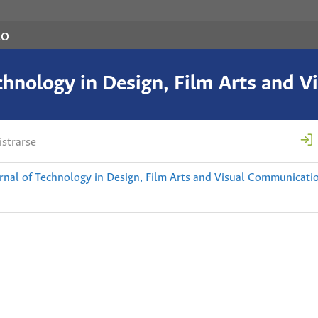
co
chnology in Design, Film Arts and 
strarse
nal of Technology in Design, Film Arts and Visual Communicati