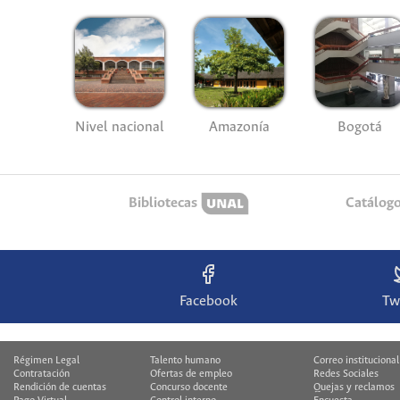
Nivel nacional
Amazonía
Bogotá
Bibliotecas
Catálog
Facebook
Tw
Régimen Legal
Talento humano
Correo institucional
Contratación
Ofertas de empleo
Redes Sociales
Rendición de cuentas
Concurso docente
Quejas y reclamos