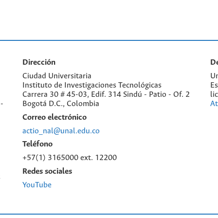
Dirección
De
Ciudad Universitaria
Un
Instituto de Investigaciones Tecnológicas
Es
Carrera 30 # 45-03, Edif. 314 Sindú - Patio - Of. 2
li
-
Bogotá D.C., Colombia
At
Correo electrónico
actio_nal@unal.edu.co
Teléfono
+57(1) 3165000 ext. 12200
Redes sociales
s
YouTube