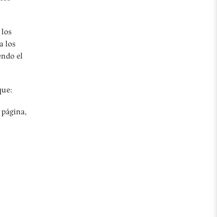
 los
a los
endo el
que:
 página,