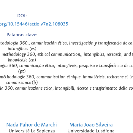
DOI:
.org/10.15446/actio.v7n2.108035
Palabras clave:
etodología 360., comunicación ética, investigación y transferencia de c
intangibles (es)
, methodology 360, ethical communication,, intangibles, research, and t
knowledge (en)
ogia 360, comunicação ética, intangíveis, pesquisa e transferência de 
(pt)
, méthodologie 360, communication éthique, immatériels, recherche et tr
connaissance (fr)
ia 360, comunicazione etica, intangibili, ricerca e trasferimento della c
Nada Pahor de Marchi
María Joao Silveira
Universitá La Sapienza
Universidade Lusófona