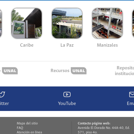
Caribe
La Paz
Manizales
Reposit
o
Recursos
instituci
itter
YouTube
Ema
Mapa del sitio
Contacto página web:
FAQ
Avenida El Dorado No. 44A-40, Ed.
Atención en línea
571, piso 4o.