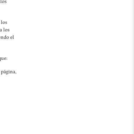
 los
 los
a los
endo el
que:
 página,