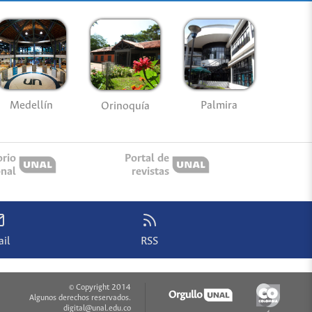
Medellín
Palmira
Orinoquía
orio
Portal de
onal
revistas
il
RSS
© Copyright 2014
Algunos derechos reservados.
digital@unal.edu.co