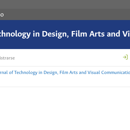
co
chnology in Design, Film Arts and 
strarse
nal of Technology in Design, Film Arts and Visual Communicati