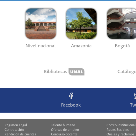
Nivel nacional
Amazonía
Bogotá
Bibliotecas
Catálog
Facebook
Tw
Régimen Legal
Talento humano
Correo institucional
Contratación
Ofertas de empleo
Redes Sociales
Rendición de cuentas
Concurso docente
Quejas y reclamos