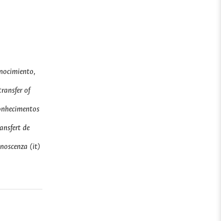
onocimiento,
ransfer of
conhecimentos
ansfert de
onoscenza (it)