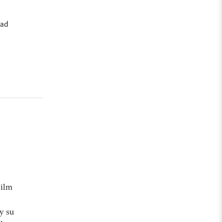
dad
Film
 y su