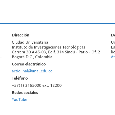
Dirección
De
Ciudad Universitaria
Un
Instituto de Investigaciones Tecnológicas
Es
Carrera 30 # 45-03, Edif. 314 Sindú - Patio - Of. 2
li
-
Bogotá D.C., Colombia
At
Correo electrónico
actio_nal@unal.edu.co
Teléfono
+57(1) 3165000 ext. 12200
Redes sociales
s
YouTube