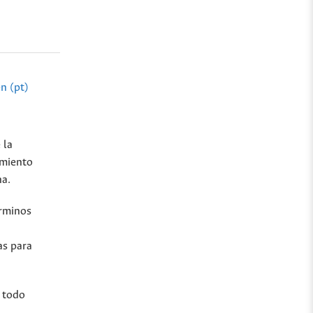
n (pt)
 la
imiento
na.
érminos
as para
 todo