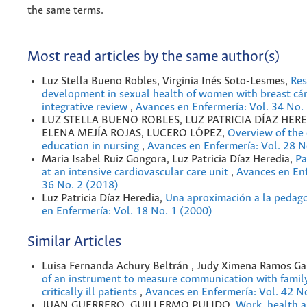
the same terms.
Most read articles by the same author(s)
Luz Stella Bueno Robles, Virginia Inés Soto-Lesmes,
Res
development in sexual health of women with breast cán
integrative review
,
Avances en Enfermería: Vol. 34 No.
LUZ STELLA BUENO ROBLES, LUZ PATRICIA DÍAZ HERE
ELENA MEJÍA ROJAS, LUCERO LÓPEZ,
Overview of the 
education in nursing
,
Avances en Enfermería: Vol. 28 N
Maria Isabel Ruiz Gongora, Luz Patricia Díaz Heredia,
Pa
at an intensive cardiovascular care unit
,
Avances en Enf
36 No. 2 (2018)
Luz Patricia Díaz Heredia,
Una aproximación a la pedag
en Enfermería: Vol. 18 No. 1 (2000)
Similar Articles
Luisa Fernanda Achury Beltrán , Judy Ximena Ramos G
of an instrument to measure communication with fami
critically ill patients
,
Avances en Enfermería: Vol. 42 N
JUAN GUERRERO, GUILLERMO PULIDO,
Work, health a