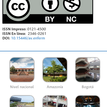
ISSN Impreso:
0121-4500
ISSN En línea:
2346-0261
DOI:
10.15446/av.enferm
Nivel nacional
Amazonía
Bogotá