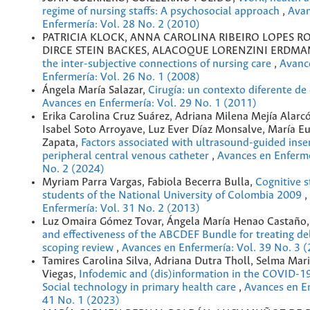
regime of nursing staffs: A psychosocial approach
,
Avan
Enfermería: Vol. 28 No. 2 (2010)
PATRICIA KLOCK, ANNA CAROLINA RIBEIRO LOPES R
DIRCE STEIN BACKES, ALACOQUE LORENZINI ERDM
the inter-subjective connections of nursing care
,
Avanc
Enfermería: Vol. 26 No. 1 (2008)
Ángela María Salazar,
Cirugía: un contexto diferente d
Avances en Enfermería: Vol. 29 No. 1 (2011)
Erika Carolina Cruz Suárez, Adriana Milena Mejía Alarc
Isabel Soto Arroyave, Luz Ever Díaz Monsalve, María E
Zapata,
Factors associated with ultrasound-guided inse
peripheral central venous catheter
,
Avances en Enferme
No. 2 (2024)
Myriam Parra Vargas, Fabiola Becerra Bulla,
Cognitive s
students of the National University of Colombia 2009
,
Enfermería: Vol. 31 No. 2 (2013)
Luz Omaira Gómez Tovar, Ángela María Henao Castaño
and effectiveness of the ABCDEF Bundle for treating de
scoping review
,
Avances en Enfermería: Vol. 39 No. 3 
Tamires Carolina Silva, Adriana Dutra Tholl, Selma Mar
Viegas,
Infodemic and (dis)information in the COVID-1
Social technology in primary health care
,
Avances en En
41 No. 1 (2023)