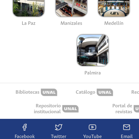
La Paz
Manizales
Medellín
Palmira
Bibliotecas
Catálogo
Rec
Repositorio
Portal de
institucional
revistas
Facebook
Twitter
YouTube
Email