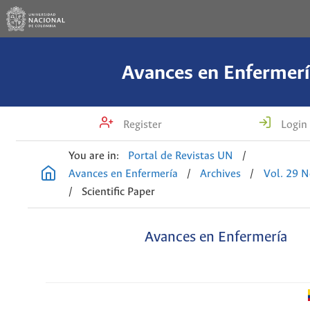
Avances en Enfermerí
Register
Login
You are in:
Portal de Revistas UN
/
Avances en Enfermería
/
Archives
/
Vol. 29 N
/
Scientific Paper
Avances en Enfermería