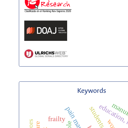
Keywords
manuk
education,
students, nursing
frailty