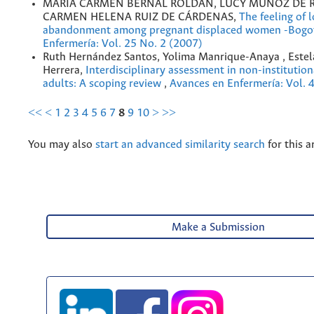
MARÍA CARMEN BERNAL ROLDÁN, LUCY MUÑOZ DE 
CARMEN HELENA RUIZ DE CÁRDENAS,
The feeling of 
abandonment among pregnant displaced women -Bog
Enfermería: Vol. 25 No. 2 (2007)
Ruth Hernández Santos, Yolima Manrique-Anaya , Estel
Herrera,
Interdisciplinary assessment in non-institution
adults: A scoping review
,
Avances en Enfermería: Vol. 
<<
<
1
2
3
4
5
6
7
8
9
10
>
>>
You may also
start an advanced similarity search
for this ar
Make a Submission