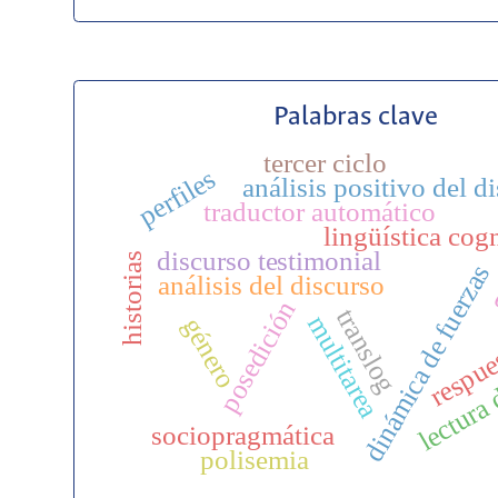
Palabras clave
tercer ciclo
perfiles
análisis positivo del d
traductor automático
lingüística cog
discurso testimonial
historias
dinámica de fuerzas
análisis del discurso
posedición
translog
multitarea
género
respue
lectura 
sociopragmática
polisemia