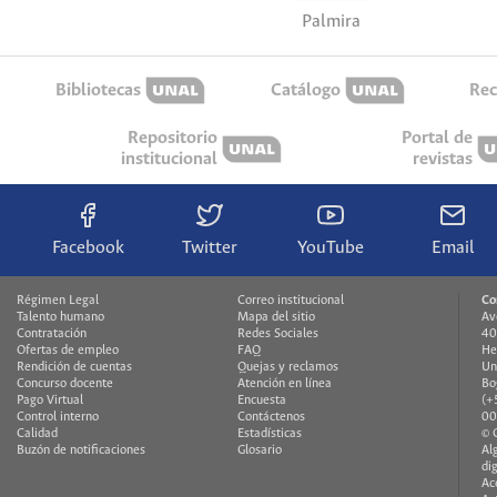
Palmira
Bibliotecas
Catálogo
Rec
Repositorio
Portal de
institucional
revistas
Facebook
Twitter
YouTube
Email
Régimen Legal
Correo institucional
Co
Talento humano
Mapa del sitio
Av
Contratación
Redes Sociales
40
Ofertas de empleo
FAQ
He
Rendición de cuentas
Quejas y reclamos
Un
Concurso docente
Atención en línea
Bo
Pago Virtual
Encuesta
(+
Control interno
Contáctenos
00
Calidad
Estadísticas
© 
Buzón de notificaciones
Glosario
Al
di
Ac